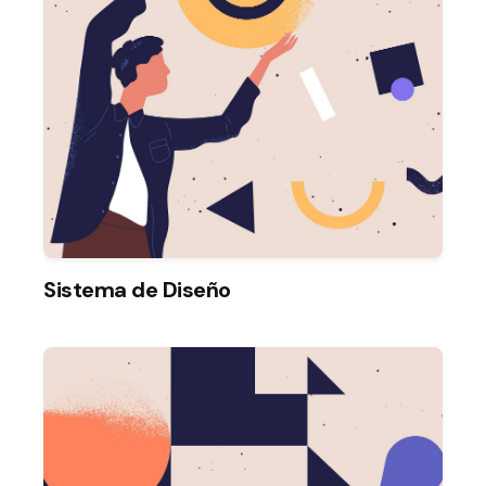
Sistema de Diseño