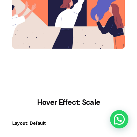
Hover Effect: Scale
Layout: Default