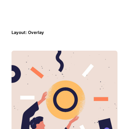
Layout: Overlay