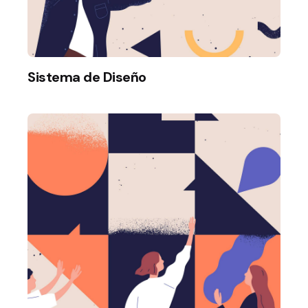
Sistema de Diseño